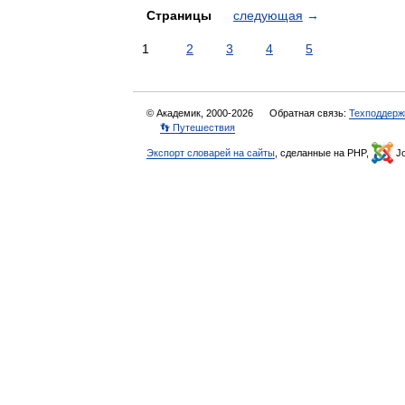
Страницы
следующая
→
1
2
3
4
5
© Академик, 2000-2026
Обратная связь:
Техподдерж
👣 Путешествия
Экспорт словарей на сайты
, сделанные на PHP,
Jo