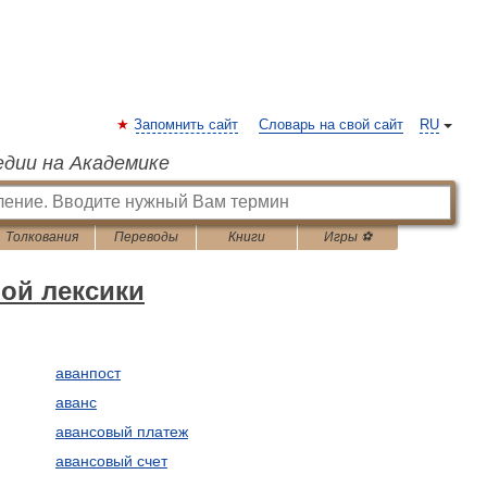
Запомнить сайт
Словарь на свой сайт
RU
едии на Академике
Толкования
Переводы
Книги
Игры ⚽
вой лексики
аванпост
аванс
авансовый платеж
авансовый счет