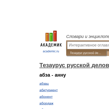
Словари и энциклоп
academic.ru
Тезаурус русской деловой лексики
Тезаурус русской дело
абза - анну
абзац
абитуриент
абонент
абордаж