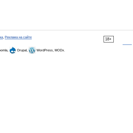
ка
,
Реклама на сайте
18+
omla,
Drupal,
WordPress, MODx.