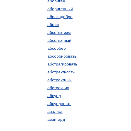
абориген
аборигенный
абракадабра
абрис
абсолютизм
абсолютный
абсорбер
абсорбировать
абстрагировать
абстрактность
абстрактный
абстракция
абсурд
абсурдность
авалист
авангард